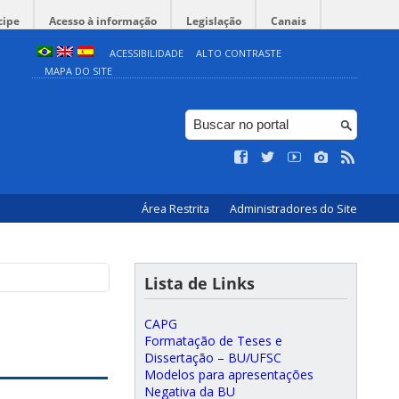
cipe
Acesso à informação
Legislação
Canais
ACESSIBILIDADE
ALTO CONTRASTE
MAPA DO SITE
Área Restrita
Administradores do Site
Lista de Links
CAPG
Formatação de Teses e
Dissertação – BU/UFSC
Modelos para apresentações
Negativa da BU