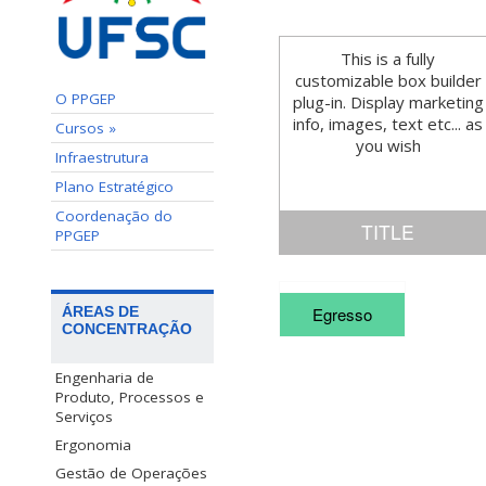
This is a fully
customizable box builder
O PPGEP
plug-in. Display marketing
info, images, text etc... as
Cursos »
you wish
Infraestrutura
Plano Estratégico
Coordenação do
TITLE
PPGEP
This is a fully
customizable box
ÁREAS DE
Egresso
CONCENTRAÇÃO
builder plug-in. Display
marketing info, images,
text etc... as you wish
Engenharia de
Produto, Processos e
Serviços
Ergonomia
Gestão de Operações