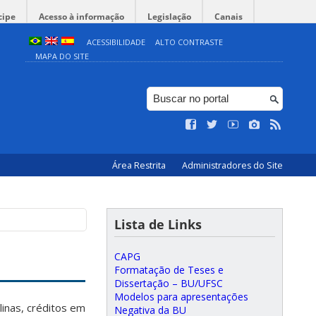
cipe
Acesso à informação
Legislação
Canais
ACESSIBILIDADE
ALTO CONTRASTE
MAPA DO SITE
Área Restrita
Administradores do Site
Lista de Links
CAPG
Formatação de Teses e
Dissertação – BU/UFSC
Modelos para apresentações
linas, créditos em
Negativa da BU