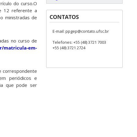
rículo do curso.O
e 12 referente a
CONTATOS
ão ministradas de
E-mail: ppgep@contato.ufsc.br
zadas no curso de
Telefones: +55 (48) 3721 7003
br/matricula-em-
+55 (48) 3721 2724
ue correspondente
em periódicos e
ria que pode ser