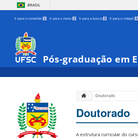
BRASIL
Ir para o conteúdo
1
Ir para o menu
2
Ir para a busca
3
Ir para o rodapé
4
Pós-graduação em E
Doutorado
Doutorado
A estrutura curricular do cu