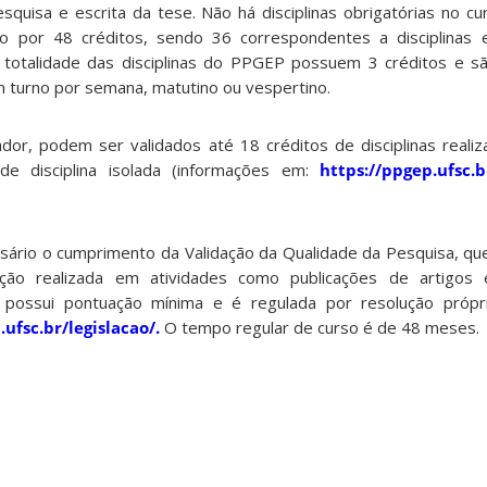
quisa e escrita da tese. Não há disciplinas obrigatórias no cur
o por 48 créditos, sendo 36 correspondentes a disciplinas 
 totalidade das disciplinas do PPGEP possuem 3 créditos e s
m turno por semana, matutino ou vespertino.
or, podem ser validados até 18 créditos de disciplinas reali
e disciplina isolada (informações em:
https://ppgep.ufsc.
sário o cumprimento da Validação da Qualidade da Pesquisa, q
ção realizada em atividades como publicações de artigos 
o possui pontuação mínima e é regulada por resolução próp
.ufsc.br/legislacao/.
O tempo regular de curso é de 48 meses.