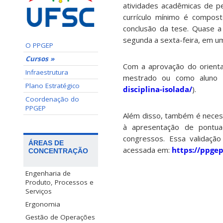
atividades acadêmicas de pes
currículo mínimo é compost
conclusão da tese. Quase a
segunda a sexta-feira, em u
O PPGEP
Cursos »
Com a aprovação do orientad
Infraestrutura
mestrado ou como aluno d
Plano Estratégico
disciplina-isolada/
).
Coordenação do
PPGEP
Além disso, também é neces
à apresentação de pontua
congressos. Essa validaçã
ÁREAS DE
acessada em:
https://ppgep
CONCENTRAÇÃO
Engenharia de
Produto, Processos e
Serviços
Ergonomia
Gestão de Operações