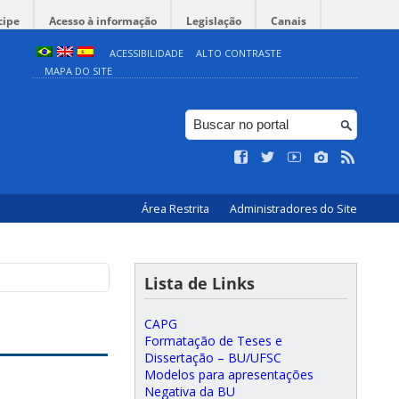
cipe
Acesso à informação
Legislação
Canais
ACESSIBILIDADE
ALTO CONTRASTE
MAPA DO SITE
Área Restrita
Administradores do Site
Lista de Links
CAPG
Formatação de Teses e
Dissertação – BU/UFSC
Modelos para apresentações
Negativa da BU