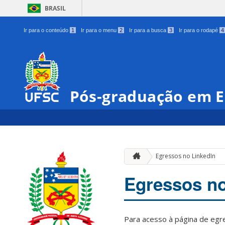
BRASIL
Ir para o conteúdo
1
Ir para o menu
2
Ir para a busca
3
Ir para o rodapé
4
Pós-graduação em E
Egressos no LinkedIn
Egressos no
Para acesso à página de egr