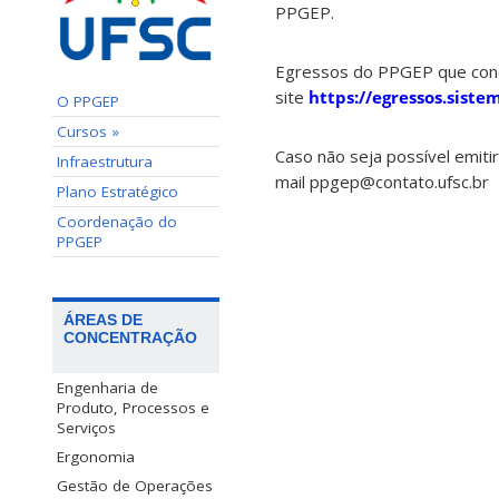
PPGEP.
Egressos do PPGEP que concl
site
https://egressos.sistem
O PPGEP
Cursos »
Caso não seja possível emitir
Infraestrutura
mail ppgep@contato.ufsc.br
Plano Estratégico
Coordenação do
PPGEP
ÁREAS DE
CONCENTRAÇÃO
Engenharia de
Produto, Processos e
Serviços
Ergonomia
Gestão de Operações