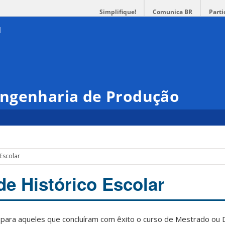
Simplifique!
Comunica BR
Parti
ngenharia de Produção
 Escolar
de Histórico Escolar
o para aqueles que concluíram com êxito o curso de Mestrado ou