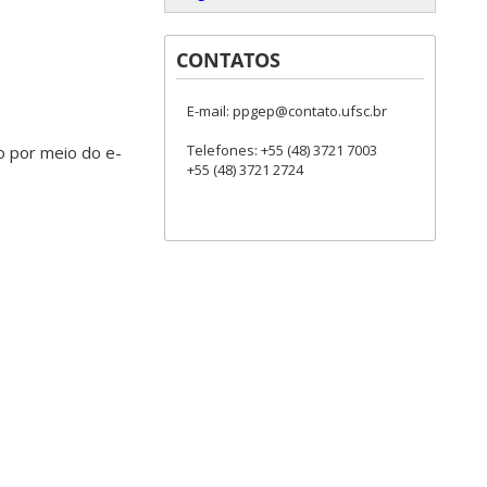
CONTATOS
o
E-mail: ppgep@contato.ufsc.br
Telefones: +55 (48) 3721 7003
co por meio do e-
+55 (48) 3721 2724