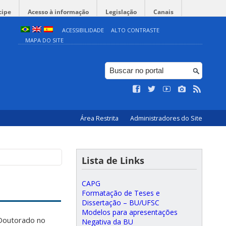
cipe
Acesso à informação
Legislação
Canais
ACESSIBILIDADE
ALTO CONTRASTE
MAPA DO SITE
Área Restrita
Administradores do Site
Lista de Links
CAPG
Formatação de Teses e
Dissertação – BU/UFSC
Modelos para apresentações
 Doutorado no
Negativa da BU