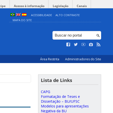
cipe
Acesso à informação
Legislação
Canais
ACESSIBILIDADE
ALTO CONTRASTE
MAPA DO SITE
Área Restrita
Administradores do Site
Lista de Links
CAPG
Formatação de Teses e
Dissertação – BU/UFSC
Modelos para apresentações
Negativa da BU