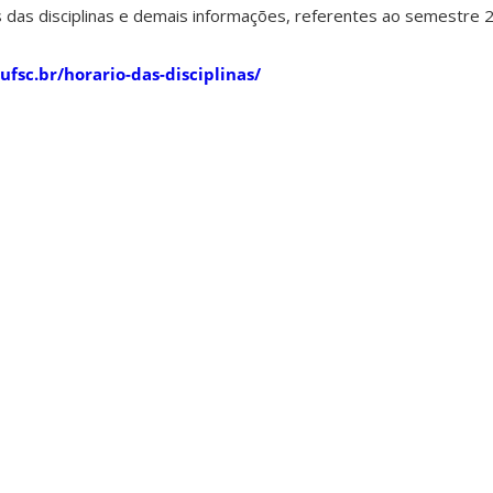
s das disciplinas e demais informações, referentes ao semestre 
ufsc.br/horario-das-disciplinas/