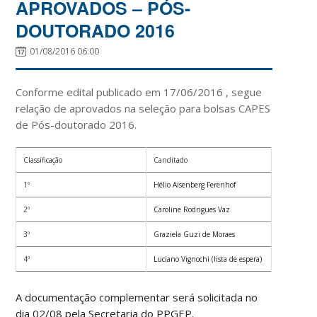
APROVADOS – PÓS-
DOUTORADO 2016
01/08/2016 06:00
Conforme edital publicado em 17/06/2016 , segue
relação de aprovados na seleção para bolsas CAPES
de Pós-doutorado 2016.
Classificação
Canditado
1º
Hélio Aisenberg Ferenhof
2º
Caroline Rodrigues Vaz
3º
Graziela Guzi de Moraes
4º
Luciano Vignochi (lista de espera)
A documentação complementar será solicitada no
dia 02/08 pela Secretaria do PPGEP.