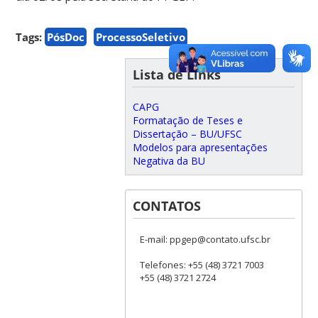
Tags:
PósDoc
ProcessoSeletivo
Lista de Links
CAPG
Formatação de Teses e
Dissertação – BU/UFSC
Modelos para apresentações
Negativa da BU
CONTATOS
E-mail: ppgep@contato.ufsc.br
Telefones: +55 (48) 3721 7003
+55 (48) 3721 2724