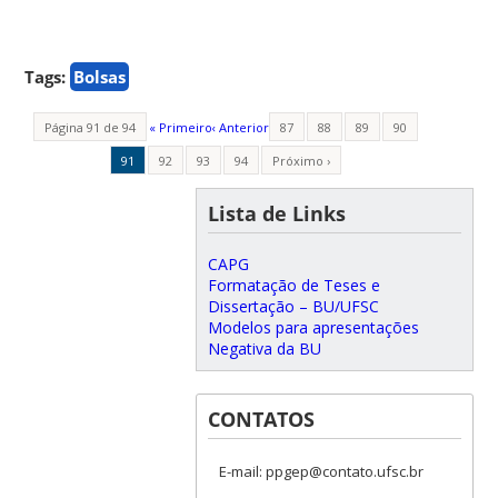
Tags:
Bolsas
Página 91 de 94
« Primeiro
‹ Anterior
87
88
89
90
91
92
93
94
Próximo ›
Lista de Links
CAPG
Formatação de Teses e
Dissertação – BU/UFSC
Modelos para apresentações
Negativa da BU
CONTATOS
E-mail: ppgep@contato.ufsc.br