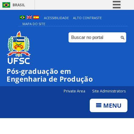
BRASIL
Simplifique!
ACESSIBILIDADE
ALTO CONTRASTE
MAPA DO SITE
Comunica BR
Participe
Acesso à informação
Legislação
Canais
Pós-graduação em
Engenharia de Produção
Private Area
Site Administrators
MENU