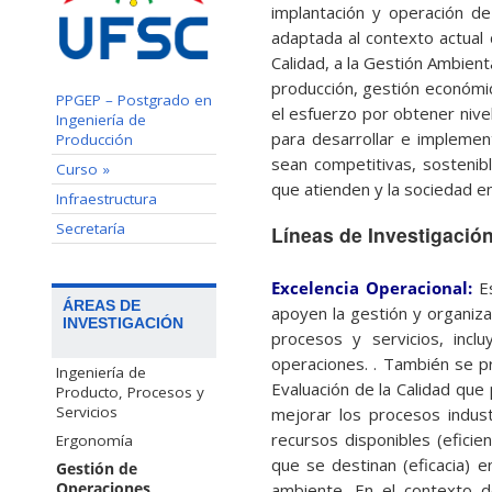
implantación y operación de
adaptada al contexto actual d
Calidad, a la Gestión Ambienta
producción, gestión económi
PPGEP – Postgrado en
el esfuerzo por obtener nivel
Ingeniería de
para desarrollar e implemen
Producción
sean competitivas, sostenib
Curso »
que atienden y la sociedad en
Infraestructura
Secretaría
Líneas de Investigació
Excelencia Operacional:
E
ÁREAS DE
apoyen la gestión y organiza
INVESTIGACIÓN
procesos y servicios, incl
operaciones. . También se p
Ingeniería de
Evaluación de la Calidad que
Producto, Procesos y
Servicios
mejorar los procesos indust
recursos disponibles (eficie
Ergonomía
que se destinan (eficacia) e
Gestión de
ambiente. En el contexto de
Operaciones