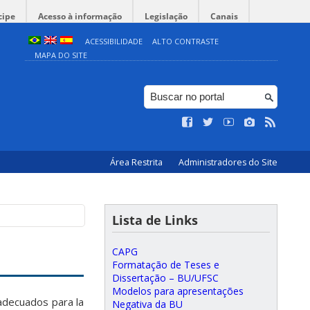
cipe
Acesso à informação
Legislação
Canais
ACESSIBILIDADE
ALTO CONTRASTE
MAPA DO SITE
Área Restrita
Administradores do Site
Lista de Links
CAPG
Formatação de Teses e
Dissertação – BU/UFSC
Modelos para apresentações
 adecuados para la
Negativa da BU