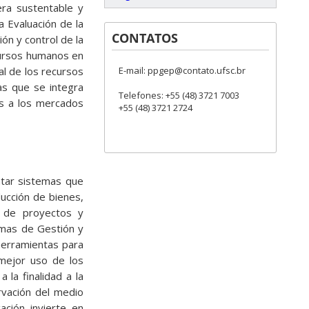
era sustentable y
a Evaluación de la
CONTATOS
ión y control de la
cursos humanos en
E-mail: ppgep@contato.ufsc.br
al de los recursos
as que se integra
Telefones: +55 (48) 3721 7003
os a los mercados
+55 (48) 3721 2724
ntar sistemas que
ucción de bienes,
ón de proyectos y
emas de Gestión y
 herramientas para
 mejor uso de los
 la finalidad a la
rvación del medio
ación invierte en