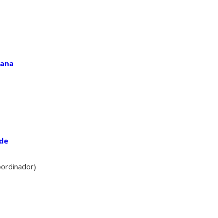
zana
ade
ordinador)