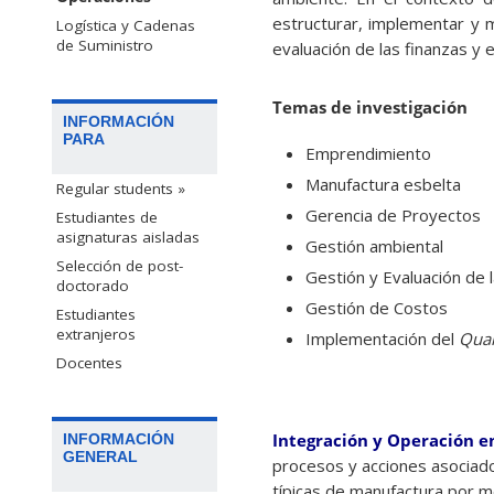
estructurar, implementar y m
Logística y Cadenas
de Suministro
evaluación de las finanzas y
Temas
de investigación
INFORMACIÓN
PARA
Emprendimiento
Manufactura esbelta
Regular students »
Gerencia de Proyectos
Estudiantes de
asignaturas aisladas
Gestión ambiental
Selección de post-
Gestión y Evaluación de l
doctorado
Gestión de Costos
Estudiantes
extranjeros
Implementación del
Qual
Docentes
Integración y Operación en
INFORMACIÓN
GENERAL
procesos y acciones asociados
típicas de manufactura por med