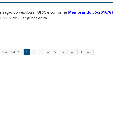
lização do vestibular UFSC e conforme
Memorando 36/2016/G
 12/12/2016, segunda-feira.
Página 1 de 27
1
2
3
4
5
Próximo ›
Última »