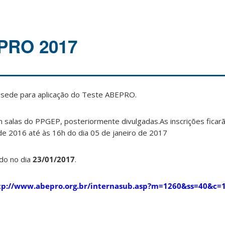
PRO 2017
sede para aplicação do Teste ABEPRO.
 salas do PPGEP, posteriormente divulgadas.As inscrições ficar
e 2016 até às 16h do dia 05 de janeiro de 2017
do no dia
23/01/2017
.
ttp://www.abepro.org.br/internasub.asp?m=1260&ss=40&c=