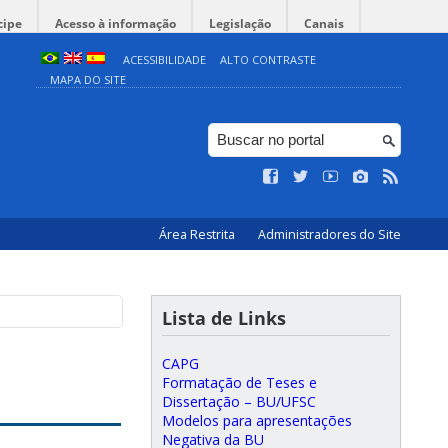
cipe
Acesso à informação
Legislação
Canais
ACESSIBILIDADE
ALTO CONTRASTE
MAPA DO SITE
Área Restrita
Administradores do Site
Lista de Links
CAPG
Formatação de Teses e
Dissertação – BU/UFSC
Modelos para apresentações
Negativa da BU