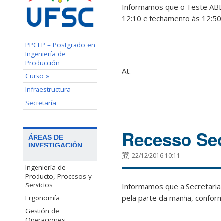
Informamos que o Teste ABE
12:10 e fechamento às 12:50
PPGEP – Postgrado en
Ingeniería de
Producción
At.
Curso »
Infraestructura
Secretaría
Recesso Sec
ÁREAS DE
INVESTIGACIÓN
22/12/2016 10:11
Ingeniería de
Producto, Procesos y
Servicios
Informamos que a Secretaria
pela parte da manhã, confor
Ergonomía
Gestión de
Operaciones