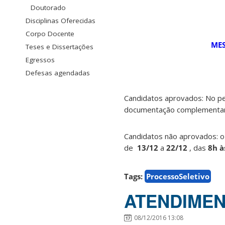
Doutorado
Disciplinas Oferecidas
Corpo Docente
ME
Teses e Dissertações
Egressos
Defesas agendadas
Candidatos aprovados: No p
documentação complementar c
Candidatos não aprovados
: 
de
13/12
a
22/12
, das
8h à
Tags:
ProcessoSeletivo
ATENDIMENT
08/12/2016 13:08