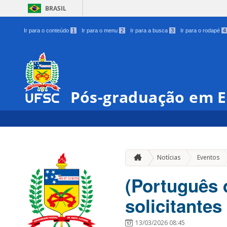
BRASIL
Ir para o conteúdo
1
Ir para o menu
2
Ir para a busca
3
Ir para o rodapé
4
Pós-graduação em E
»
Notícias
Eventos
(Português 
solicitantes
13/03/2026 08:45