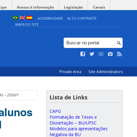
cipe
Acesso à informação
Legislação
Canais
ACESSIBILIDADE
ALTO CONTRASTE
MAPA DO SITE
Private Area
Site Administrators
do – 2026/1
Lista de Links
 alunos
CAPG
Formatação de Teses e
1
Dissertação – BU/UFSC
Modelos para apresentações
Negativa da BU