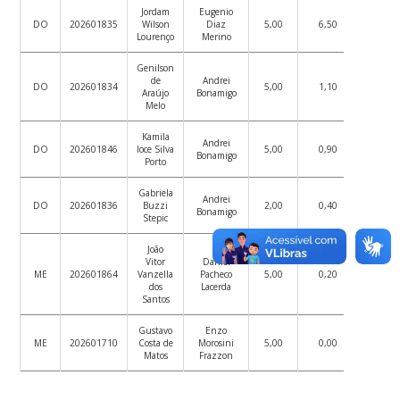
Jordam
Eugenio
DO
202601835
Wilson
Diaz
5,00
6,50
5,00
Lourenço
Merino
Genilson
de
Andrei
DO
202601834
5,00
1,10
3,01
Araújo
Bonamigo
Melo
Kamila
Andrei
DO
202601846
Ioce Silva
5,00
0,90
2,93
Bonamigo
Porto
Gabriela
Andrei
DO
202601836
Buzzi
2,00
0,40
1,55
Bonamigo
Stepic
João
Vitor
Daniel
ME
202601864
Vanzella
Pacheco
5,00
0,20
5,00
dos
Lacerda
Santos
Gustavo
Enzo
ME
202601710
Costa de
Morosini
5,00
0,00
2,60
Matos
Frazzon